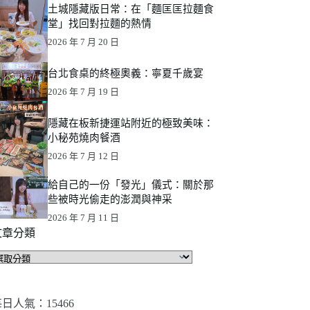
土城隱藏版日常：在「麵匡匡拉麵食
堂」找回對拉麵的熱情
2026 年 7 月 20 日
台北食桌的終極奧義：寧夏千歲宴
2026 年 7 月 19 日
隱藏在板新捷運站附近的極致美味：
小秘苑燒肉餐酒
2026 年 7 月 12 日
給自己的一份「發光」儀式：關於那
些被時光偷走的澎潤與神采
2026 年 7 月 11 日
文章分類
文
章
分
類
日人氣：15466