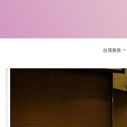
跳
至
主
要
內
容
台灣美食