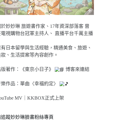
關於妙妙琳 旅遊書作家、17年資深部落客 曾
任電視購物台冠軍主持人、 直播平台千萬主播
擁有日本留學與生活經驗，精通美食、旅遊、
美妝、生活提案等內容創作。
出版著作：《東京小日子》
博客來連結
音樂作品：單曲〈幸福約定〉
ouTube MV｜
KKBOX正式上架
請追蹤妙妙琳臉書粉絲專頁