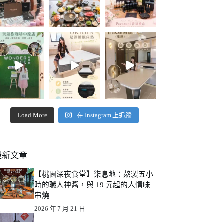
Load More
在 Instagram 上追蹤
最新文章
【桃園深夜食堂】柒息地：熬製五小
時的職人神醬，與 19 元起的人情味
串燒
2026 年 7 月 21 日