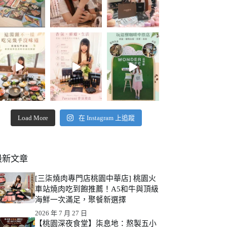
Load More
在 Instagram 上追蹤
最新文章
[三柒燒肉專門店桃園中華店] 桃園火
車站燒肉吃到飽推薦！A5和牛與頂級
海鮮一次滿足，聚餐新選擇
2026 年 7 月 27 日
【桃園深夜食堂】柒息地：熬製五小