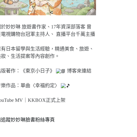
關於妙妙琳 旅遊書作家、17年資深部落客 曾
任電視購物台冠軍主持人、 直播平台千萬主播
擁有日本留學與生活經驗，精通美食、旅遊、
美妝、生活提案等內容創作。
出版著作：《東京小日子》
博客來連結
音樂作品：單曲〈幸福約定〉
ouTube MV｜
KKBOX正式上架
請追蹤妙妙琳臉書粉絲專頁