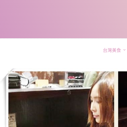
跳
至
主
要
內
容
台灣美食