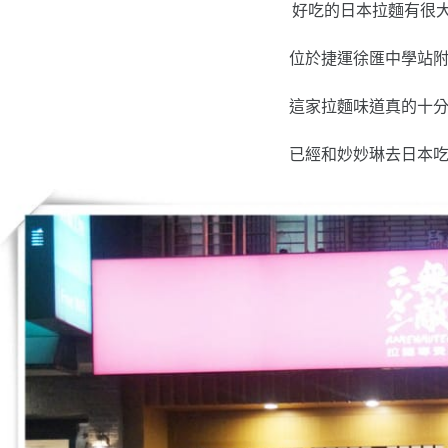
好吃的日本拉麵有很大
位於捷運徐匯中學站
這家拉麵味道真的十
已經和妙妙琳去日本