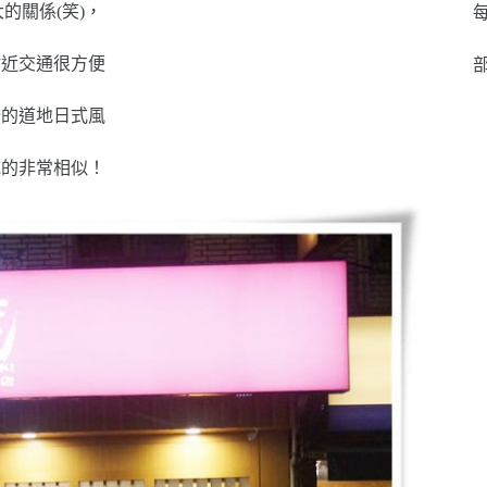
的關係(笑)，
每
附近交通很方便
部
分的道地日式風
吃的非常相似！