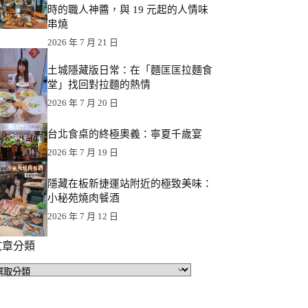
時的職人神醬，與 19 元起的人情味
串燒
2026 年 7 月 21 日
土城隱藏版日常：在「麵匡匡拉麵食
堂」找回對拉麵的熱情
2026 年 7 月 20 日
台北食桌的終極奧義：寧夏千歲宴
2026 年 7 月 19 日
隱藏在板新捷運站附近的極致美味：
小秘苑燒肉餐酒
2026 年 7 月 12 日
文章分類
文
章
分