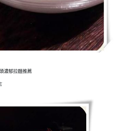
~湯頭濃郁拉麵推薦
言