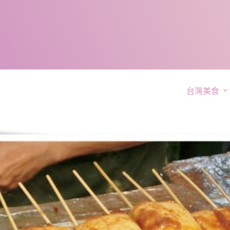
跳
至
主
要
內
容
台灣美食