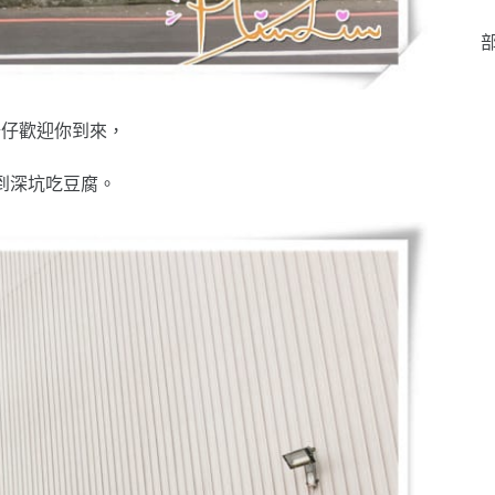
部
公仔歡迎你到來，
到深坑吃豆腐。