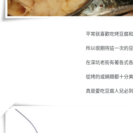
平常就喜歡吃烤豆腐
所以很期待這一次的
在深坑老街有著各式
從烤的或鍋類都十分
真是愛吃豆腐人兒必