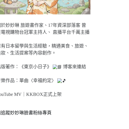
關於妙妙琳 旅遊書作家、17年資深部落客 曾
任電視購物台冠軍主持人、 直播平台千萬主播
擁有日本留學與生活經驗，精通美食、旅遊、
美妝、生活提案等內容創作。
出版著作：《東京小日子》
博客來連結
音樂作品：單曲〈幸福約定〉
ouTube MV｜
KKBOX正式上架
請追蹤妙妙琳臉書粉絲專頁