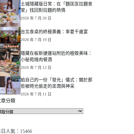
土城隱藏版日常：在「麵匡匡拉麵食
堂」找回對拉麵的熱情
2026 年 7 月 20 日
台北食桌的終極奧義：寧夏千歲宴
2026 年 7 月 19 日
隱藏在板新捷運站附近的極致美味：
小秘苑燒肉餐酒
2026 年 7 月 12 日
給自己的一份「發光」儀式：關於那
些被時光偷走的澎潤與神采
2026 年 7 月 11 日
文章分類
文
章
分
類
日人氣：15466