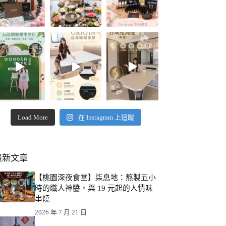
Load More
在 Instagram 上追蹤
最新文章
【桃園深夜食堂】柒息地：熬製五小
時的職人神醬，與 19 元起的人情味
串燒
2026 年 7 月 21 日