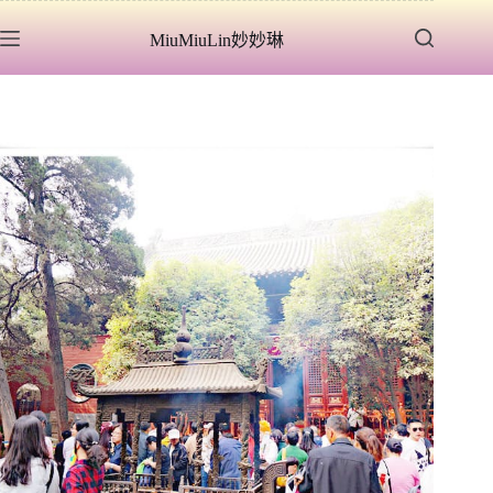
跳
MiuMiuLin妙妙琳
至
主
要
內
容