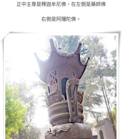
正中主尊是釋迦牟尼佛，在左側是藥師佛
右側是阿隬陀佛。