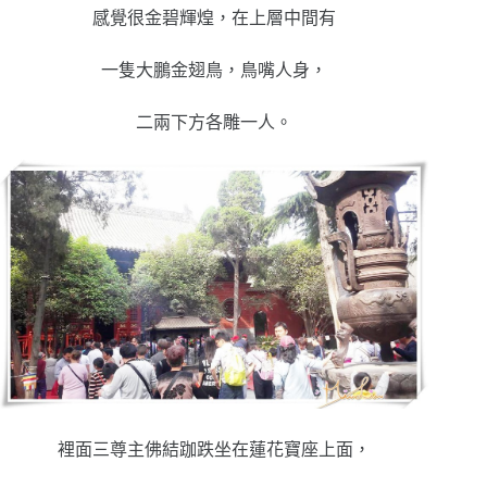
感覺很金碧輝煌，在上層中間有
一隻大鵬金翅鳥，鳥嘴人身，
二兩下方各雕一人。
裡面三尊主佛結跏跌坐在蓮花寶座上面，