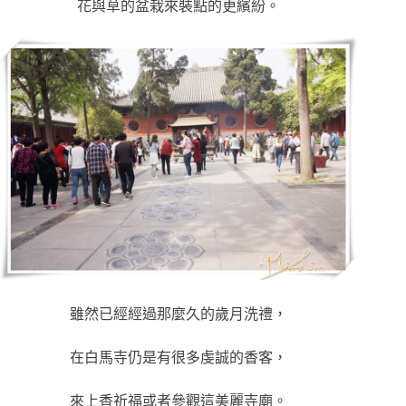
花與草的盆栽來裝點的更繽紛。
雖然已經經過那麼久的歲月洗禮，
在白馬寺仍是有很多虔誠的香客，
來上香祈福或者參觀這美麗寺廟。