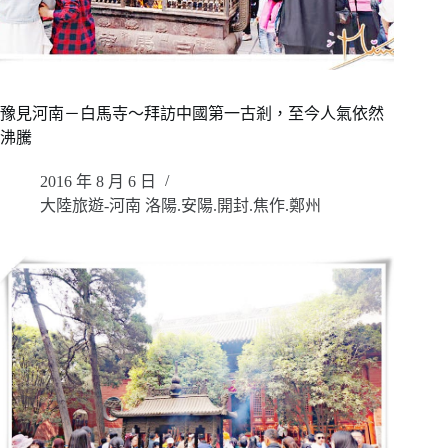
豫見河南－白馬寺～拜訪中國第一古剎，至今人氣依然
沸騰
2016 年 8 月 6 日
大陸旅遊-河南 洛陽.安陽.開封.焦作.鄭州