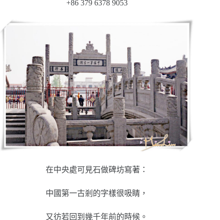
+86 379 6378 9053
在中央處可見石做碑坊寫著：
中國第一古剎的字樣很吸睛，
又彷若回到幾千年前的時候。