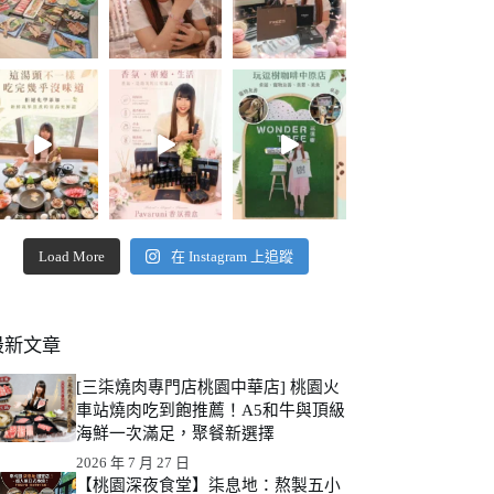
Load More
在 Instagram 上追蹤
最新文章
[三柒燒肉專門店桃園中華店] 桃園火
車站燒肉吃到飽推薦！A5和牛與頂級
海鮮一次滿足，聚餐新選擇
2026 年 7 月 27 日
【桃園深夜食堂】柒息地：熬製五小