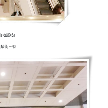
山地鐵站)
龍蟠街三號