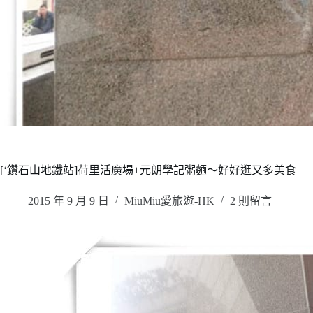
[‘鑽石山地鐵站]荷里活廣場+元朗學記粥麵～好好逛又多美食
2015 年 9 月 9 日
MiuMiu愛旅遊-HK
2 則留言