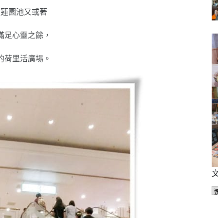
南蓮園池又或著
滿足心靈之餘，
的荷里活廣場。