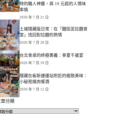
時的職人神醬，與 19 元起的人情味
串燒
2026 年 7 月 21 日
土城隱藏版日常：在「麵匡匡拉麵食
堂」找回對拉麵的熱情
2026 年 7 月 20 日
台北食桌的終極奧義：寧夏千歲宴
2026 年 7 月 19 日
隱藏在板新捷運站附近的極致美味：
小秘苑燒肉餐酒
2026 年 7 月 12 日
文章分類
文
章
分