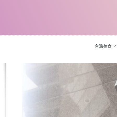
跳
至
主
要
內
容
台灣美食