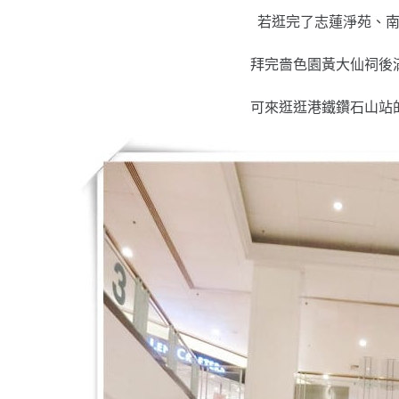
若逛完了志蓮淨苑、
拜完嗇色園黃大仙祠後
可來逛逛港鐵鑽石山站