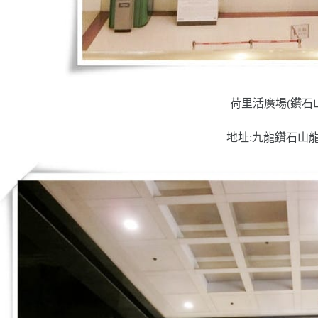
荷里活廣場(鑽石
地址:九龍鑽石山