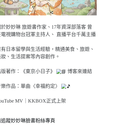
關於妙妙琳 旅遊書作家、17年資深部落客 曾
任電視購物台冠軍主持人、 直播平台千萬主播
擁有日本留學與生活經驗，精通美食、旅遊、
美妝、生活提案等內容創作。
出版著作：《東京小日子》
博客來連結
音樂作品：單曲〈幸福約定〉
ouTube MV｜
KKBOX正式上架
請追蹤妙妙琳臉書粉絲專頁