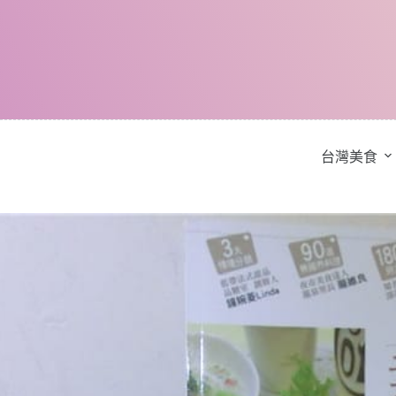
跳
至
主
要
內
容
台灣美食