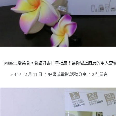
［MiuMiu愛美食。食譜好書］幸福感！讓你戀上廚房的單人套
2014 年 2 月 11 日
好書或電影.活動分享
2 則留言