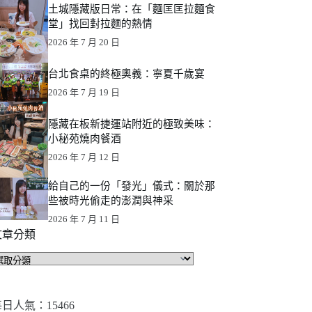
土城隱藏版日常：在「麵匡匡拉麵食
堂」找回對拉麵的熱情
2026 年 7 月 20 日
台北食桌的終極奧義：寧夏千歲宴
2026 年 7 月 19 日
隱藏在板新捷運站附近的極致美味：
小秘苑燒肉餐酒
2026 年 7 月 12 日
給自己的一份「發光」儀式：關於那
些被時光偷走的澎潤與神采
2026 年 7 月 11 日
文章分類
文
章
分
類
日人氣：15466