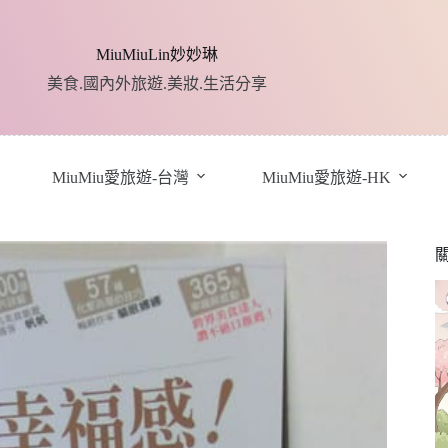
MiuMiuLin妙妙琳
美食.國內外旅遊.美妝.生活分享
MiuMiu愛旅遊-台灣
MiuMiu愛旅遊-HK