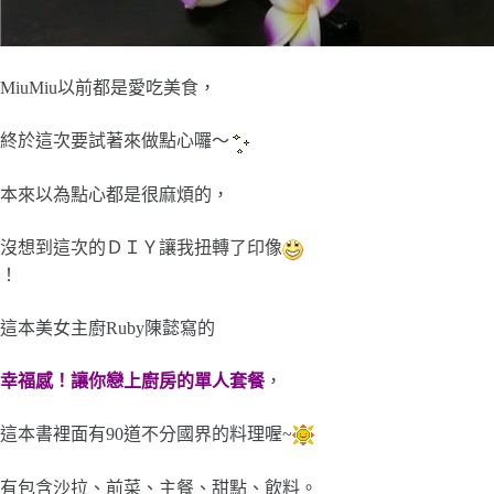
MiuMiu以前都是愛吃美食，
終於這次要試著來做點心囉～
本來以為點心都是很麻煩的，
沒想到這次的ＤＩＹ讓我扭轉了印像
！
這本美女主廚Ruby陳懿寫的
幸福感！讓你戀上廚房的單人套餐
，
這本書裡面有90道不分國界的料理喔~
有包含沙拉、前菜、主餐、甜點、飲料。