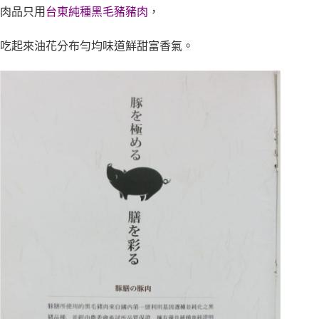
肉品只用
台東純種黑毛豬豬肉
，
吃起來油花分布勻均味道鮮甜富香氣。