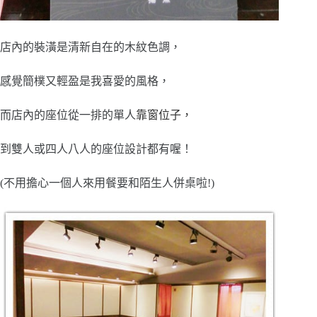
店內的裝潢是清新自在的木紋色調，
感覺簡樸又輕盈是我喜愛的風格，
而店內的座位從一排的單人
靠窗位子，
到雙人或四人八人的座位設計都有喔！
(不用擔心一個人來用餐要和陌生人併桌啦!)