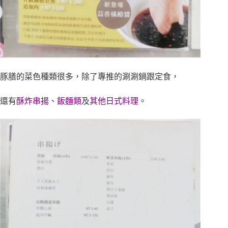
豚膳的菜色種類很多，除了專推的涮涮鍋跟定食，
還有
酥炸串揚、飯麵類
及
其他日式料理
。