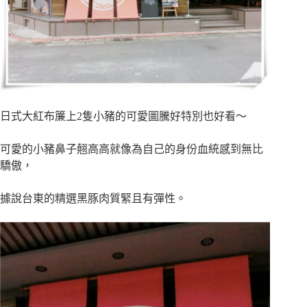
日式大紅布簾上
2
隻小豬的可愛圖騰好特別也好看～
可愛的小豬鼻子翹高高就像
為自己的身份血統感到無比
驕傲，
據說台東的精選黑豚肉質緊且有彈性。