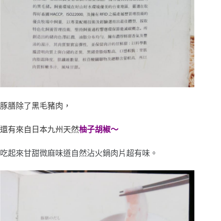
豚膳除了黑毛豬肉，
還有來自日本九州天然
柚子胡椒～
吃起來甘甜微麻味道自然沾火鍋肉片超有味。