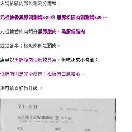
火鍋依豬肉部位涮涮分兩種：
元祖柚香黑豚涮涮鍋$390
和
黑豚松阪肉涮涮鍋$490
。
元祖柚香的肉類分
黑
豚腹肉
、
黑豚低脂肉
或是各半；松阪肉則是
頸肉
。
店員說
黑豚腹肉油脂較豐富
，
但吃起來不會油；
低脂肉則是完全瘦肉
；
松阪肉口感較脆
。
還可依喜好做升級 。