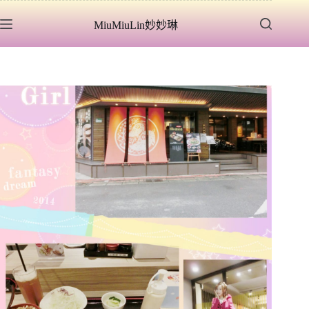
跳
MiuMiuLin妙妙琳
至
主
要
內
容