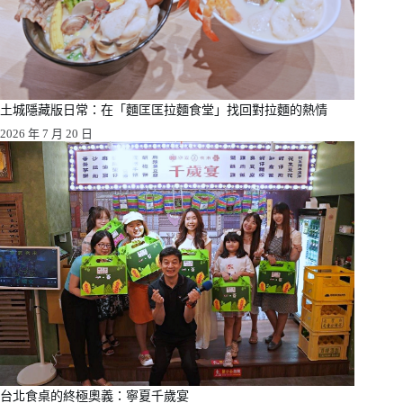
土城隱藏版日常：在「麵匡匡拉麵食堂」找回對拉麵的熱情
2026 年 7 月 20 日
台北食桌的終極奧義：寧夏千歲宴