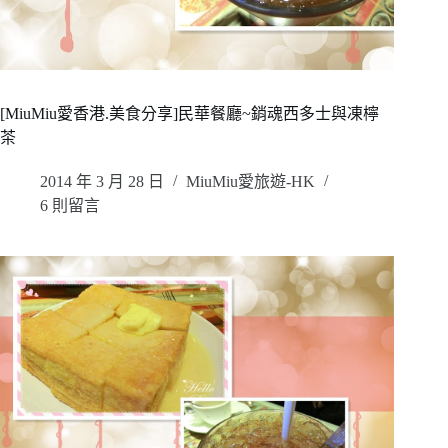
[MiuMiu愛香港.美食分享]民華餐廳~銷魂西多士與凍檸
茶
2014 年 3 月 28 日
MiuMiu愛旅遊-HK
6 則留言