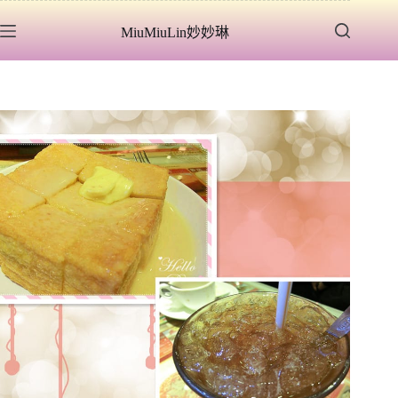
跳
MiuMiuLin妙妙琳
至
主
要
內
容