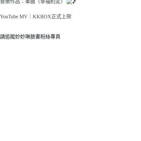
音樂作品：單曲〈幸福約定〉
YouTube MV｜
KKBOX正式上架
請追蹤妙妙琳臉書粉絲專頁