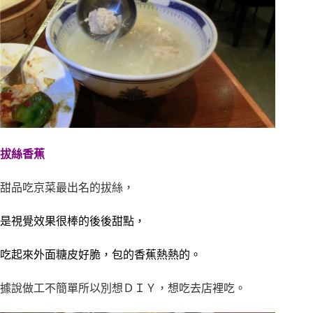
拔絲香蕉
甜品吃京菜最出名的拔絲，
是視覺效果很棒的後後甜點，
吃起來外面糖皮好脆，包的香蕉熱熱的。
據說做工不簡單所以別想ＤＩＹ，想吃去店裡吃。