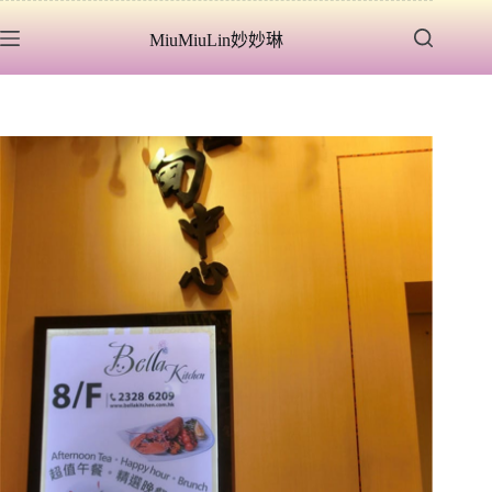
跳
MiuMiuLin妙妙琳
至
主
要
內
容