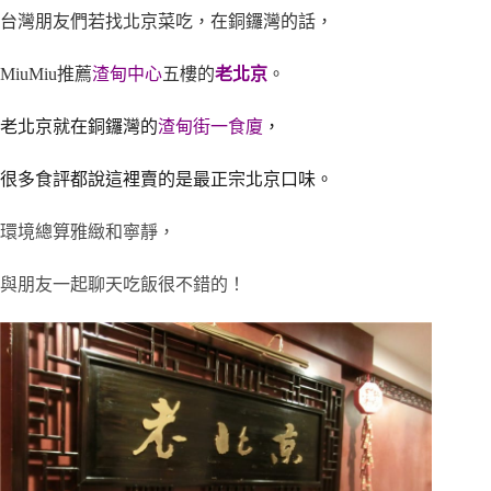
台灣朋友們若找北京菜吃，在銅鑼灣的話，
MiuMiu推薦
渣甸中心
五樓的
老北京
。
老北京就在銅鑼灣的
渣甸街一食廈
，
很多食評都說這裡賣的是最正宗北京口味。
環境總算雅緻和寧靜，
與朋友一起聊天吃飯很不錯的！