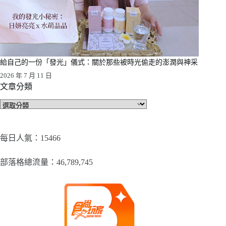
給自己的一份「發光」儀式：關於那些被時光偷走的澎潤與神采
2026 年 7 月 11 日
文章分類
文
章
分
類
每日人氣：15466
部落格總流量：​46,789,745