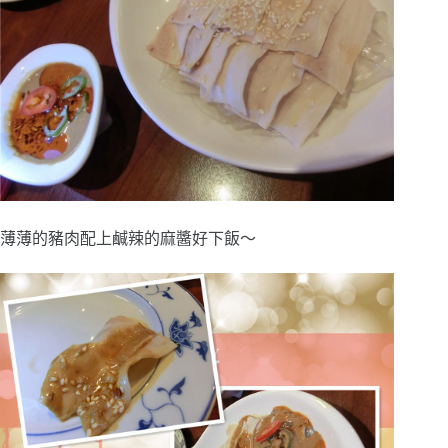
薄薄的豬肉配上鹹辣的麻醬好下飯～