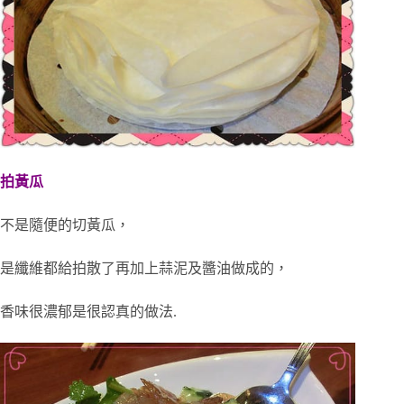
拍黃瓜
不是隨便的切黃瓜，
是纖維都給拍散了再加上蒜泥及醬油做成的，
香味很濃郁是很認真的做法.