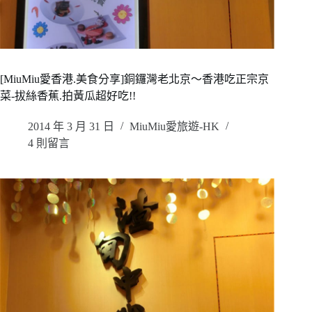
[MiuMiu愛香港.美食分享]銅鑼灣老北京～香港吃正宗京
菜-拔絲香蕉.拍黃瓜超好吃!!
2014 年 3 月 31 日
MiuMiu愛旅遊-HK
4 則留言