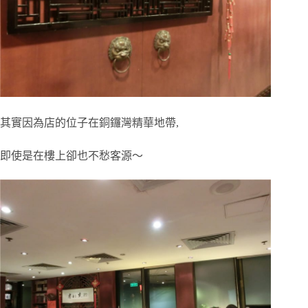
其實因為店的位子在銅鑼灣精華地帶,
即使是在樓上卻也不愁客源～